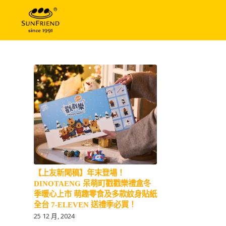
【上友新聞稿】年末登場！
DINOTAENG 呆萌町戳戳樂禮盒冬
季暖心上市 萌趣零食及多款紋身貼紙
全台 7-ELEVEN 送禮季必買！
25 12 月, 2024