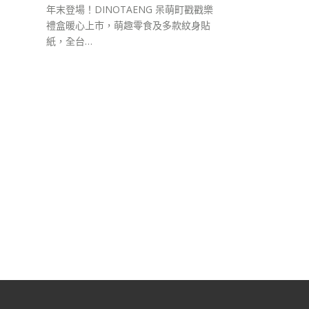
年末登場！DINOTAENG 呆萌町戳戳樂
禮盒暖心上市，萌趣零食及多款紋身貼
紙，全台…