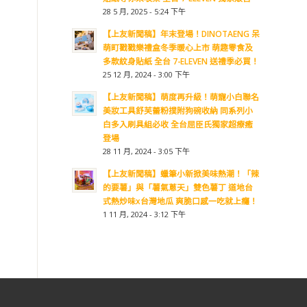
28 5 月, 2025 - 5:24 下午
【上友新聞稿】年末登場！DINOTAENG 呆
萌町戳戳樂禮盒冬季暖心上市 萌趣零食及
多款紋身貼紙 全台 7-ELEVEN 送禮季必買！
25 12 月, 2024 - 3:00 下午
【上友新聞稿】萌度再升級！萌寵小白聯名
美妝工具舒芙蕾粉撲附狗碗收納 同系列小
白多入刷具組必收 全台屈臣氏獨家超療癒
登場
28 11 月, 2024 - 3:05 下午
【上友新聞稿】蠟筆小新掀美味熱潮！「辣
的要薯」與「薯氣蔥天」雙色薯丁 道地台
式熱炒味x台灣地瓜 爽脆口感一吃就上癮！
1 11 月, 2024 - 3:12 下午