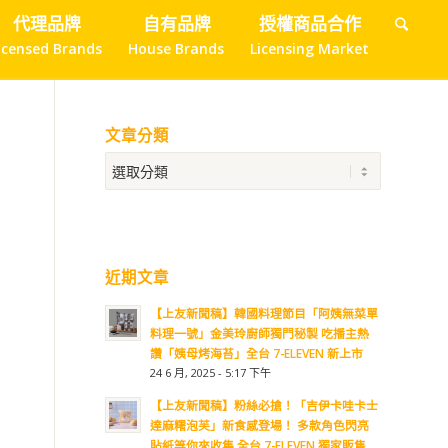
代理品牌
自有品牌
授權商品合作
icensed Brands
House Brands
Licensing Market
文章分類
近期文章
【上友新聞稿】韓國料理節目「阿姨無菜單
料理一號」金美玲廚師獨門秘製 吃播主熱
讚「姨母烤海苔」全台 7-ELEVEN 新上市
24 6 月, 2025 - 5:17 下午
【上友新聞稿】粉絲必搶！「吉伊卡哇卡士
達麻糬泡芙」新食感登場！ 多款角色閃亮
貼紙等你來收集 全台 7-ELEVEN 獨家販售