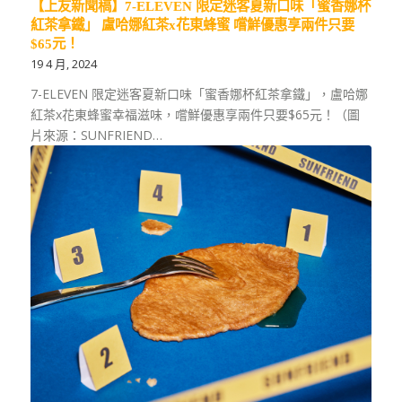
【上友新聞稿】7-ELEVEN 限定迷客夏新口味「蜜香娜杯
紅茶拿鐵」 盧哈娜紅茶x花東蜂蜜 嚐鮮優惠享兩件只要
$65元！
19 4 月, 2024
7-ELEVEN 限定迷客夏新口味「蜜香娜杯紅茶拿鐵」，盧哈娜
紅茶x花東蜂蜜幸福滋味，嚐鮮優惠享兩件只要$65元！（圖
片來源：SUNFRIEND…